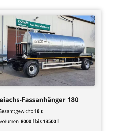
eiachs-Fassanhänger 180
 Gesamtgewicht:
18 t
svolumen:
8000
l bis 13500 l