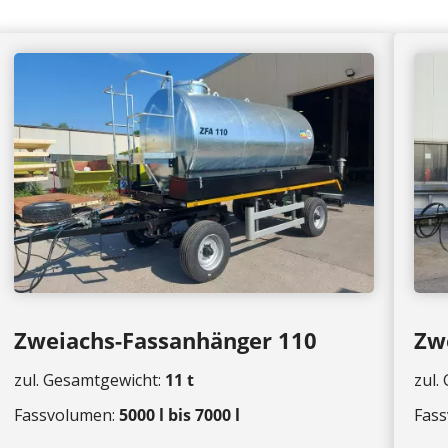
Zweiachs-Fassanhänger 110
Zw
zul. Gesamtgewicht:
11 t
zul.
Fassvolumen:
50
00 l bis 7000 l
Fas