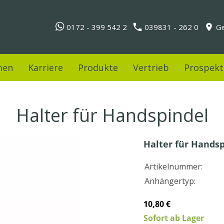
0172 - 399 542 2
039831 - 262 0
Ge
men
Karriere
Produkte
Vertrieb
Prospekt
Halter für Handspindel
Halter für Hands
Artikelnummer:
Anhängertyp:
10,80 €
Sofort ab Lager