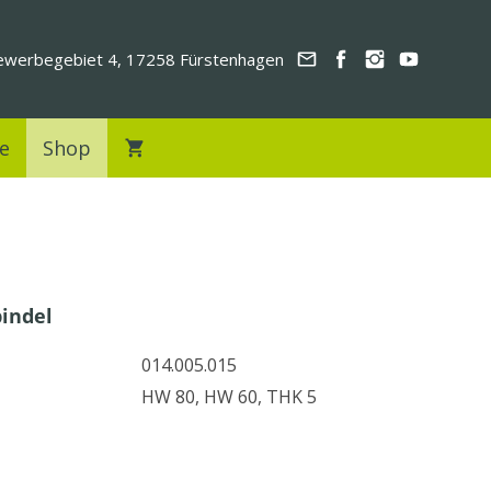
werbegebiet 4, 17258 Fürstenhagen
e
Shop
pindel
014.005.015
HW 80, HW 60, THK 5