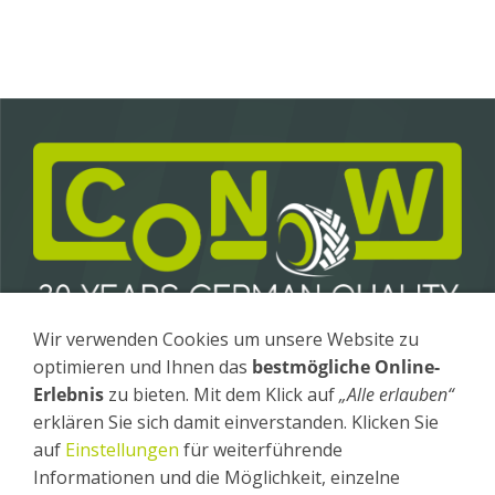
Wir verwenden Cookies um unsere Website zu
Conow Anhängerbau GmbH & Co. KG
optimieren und Ihnen das
bestmögliche Online-
Gewerbegebiet 4 / OT Fürstenhagen
17258 Feldberger Seenlandschaft
Erlebnis
zu bieten. Mit dem Klick auf
„Alle erlauben“
erklären Sie sich damit einverstanden. Klicken Sie
Tel
.: +49 (0) 39831 - 26 20
auf
Einstellungen
für weiterführende
Fax
: +49 (0) 39831 - 26 240
Informationen und die Möglichkeit, einzelne
Impressum