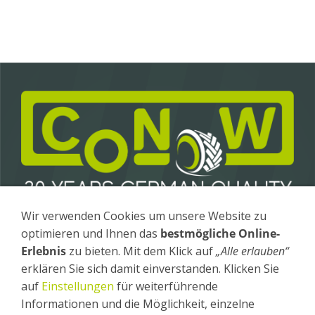
Wir verwenden Cookies um unsere Website zu
Conow Anhängerbau GmbH & Co. KG
optimieren und Ihnen das
bestmögliche Online-
Gewerbegebiet 4 / OT Fürstenhagen
17258 Feldberger Seenlandschaft
Erlebnis
zu bieten. Mit dem Klick auf
„Alle erlauben“
erklären Sie sich damit einverstanden. Klicken Sie
Tel
.: +49 (0) 39831 - 26 20
auf
Einstellungen
für weiterführende
Fax
: +49 (0) 39831 - 26 240
Informationen und die Möglichkeit, einzelne
Impressum